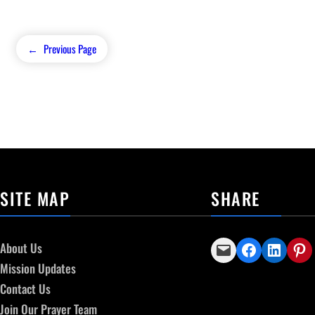
←
Previous Page
SITE MAP
SHARE
Email this Page
Share on Facebook
Share on LinkedIn
Share on Pinterest
About Us
Mission Updates
Contact Us
Join Our Prayer Team