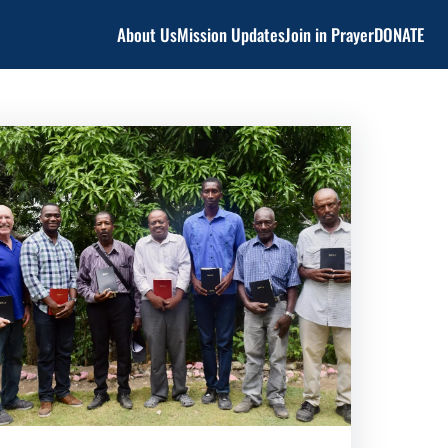
About Us
Mission Updates
Join in Prayer
DONATE