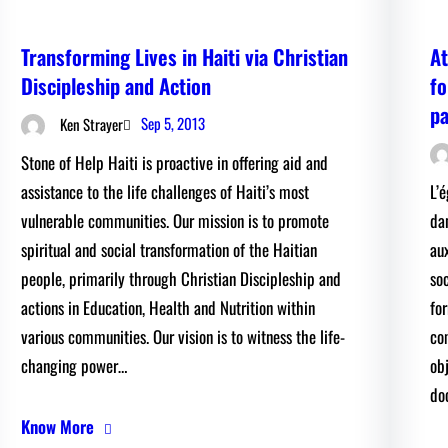
Transforming Lives in Haiti via Christian
At
Discipleship and Action
fo
pa
Sep 5, 2013
Ken Strayer
Stone of Help Haiti is proactive in offering aid and
assistance to the life challenges of Haiti’s most
L’é
vulnerable communities. Our mission is to promote
da
spiritual and social transformation of the Haitian
aux
people, primarily through Christian Discipleship and
so
actions in Education, Health and Nutrition within
fo
various communities. Our vision is to witness the life-
co
changing power…
obj
do
Know More