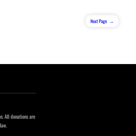
Next Page
→
n. All donations are
law.