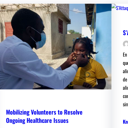
S’
En
que
ali
de
al
con
si
Mobilizing Volunteers to Resolve
Ongoing Healthcare Issues
Kn