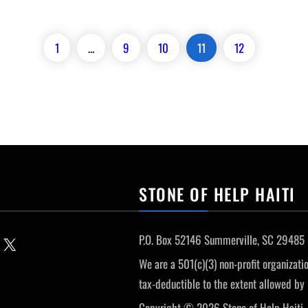
1
…
9
10
11
12
STONE OF HELP HAITI
P.O. Box 52146 Summerville, SC 29485
Email this Page
We are a 501(c)(3) non-profit organizatio
tax-deductible to the extent allowed by 
Copyright © 2026 Stone of Help Haiti